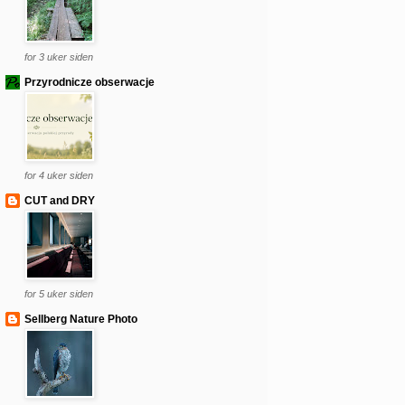
for 3 uker siden
Przyrodnicze obserwacje
for 4 uker siden
CUT and DRY
for 5 uker siden
Sellberg Nature Photo