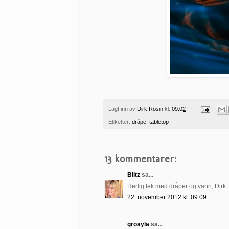
Lagt inn av
Dirk Rosin
kl.
09:02
Etiketter:
dråpe
,
tabletop
13 kommentarer:
Blitz
sa...
Herlig lek med dråper og vann, Dirk. S
22. november 2012 kl. 09:09
groayla
sa...