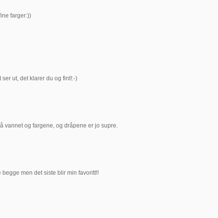
ine farger:))
er ut, det klarer du og fint!:-)
på vannet og fargene, og dråpene er jo supre.
e begge men det siste blir min favoritt!!