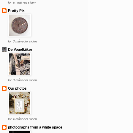
for én måned siden
Pretty Pix
for 3 måneder siden
De Vogelkijker!
for 3 måneder siden
Our photos
for 4 måneder siden
photographs from a white space