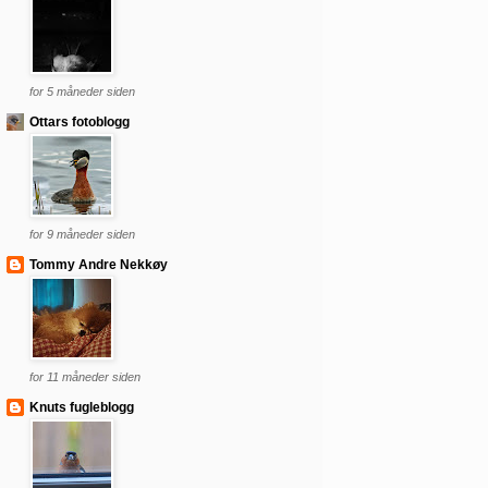
for 5 måneder siden
Ottars fotoblogg
for 9 måneder siden
Tommy Andre Nekkøy
for 11 måneder siden
Knuts fugleblogg