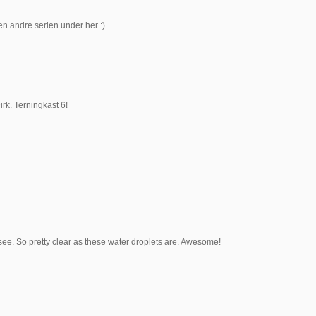
den andre serien under her :)
irk. Terningkast 6!
o see. So pretty clear as these water droplets are. Awesome!