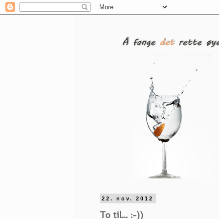
22. nov. 2012
To til... :-))