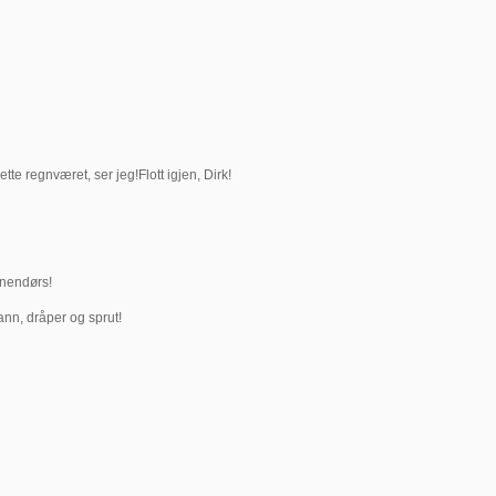
tte regnværet, ser jeg!Flott igjen, Dirk!
nnendørs!
nn, dråper og sprut!