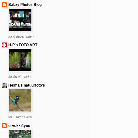
Babzy Photos Blog
for 6 dager siden
H-P's FOTO ART
for én uke siden
Helma's natuurfoto's
for 2 uker siden
orvokki4you